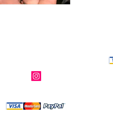
Shop Ma、
所有および運
のウェブサイ
たはその関連