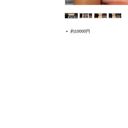
約10000円
Home
Instagram Collection
Halloween
Headbands
Sweatshirts
Bags
50th Anniversary
Womens Clothing
Accessories
Starbucks x Disney
Drinkware