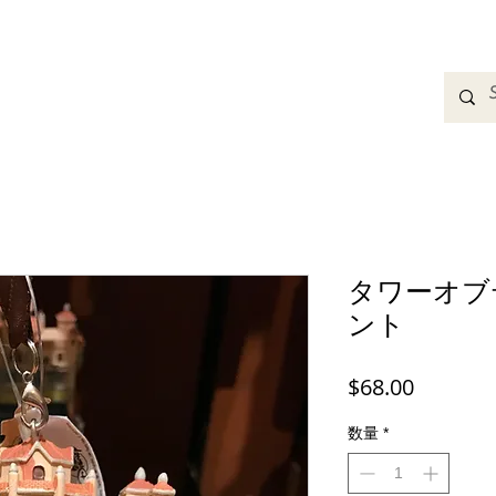
adbands
Sweatshirts
Bags
Womens Clothing
A
タワーオブ
ント
価
$68.00
格
数量
*