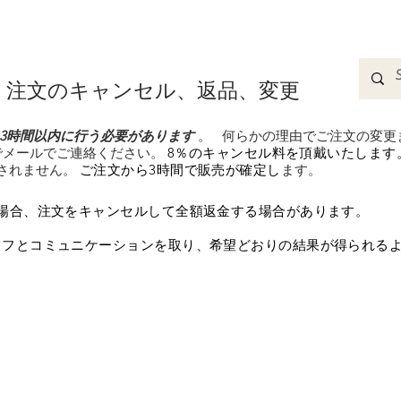
adbands
Sweatshirts
Bags
Womens Clothing
A
注文のキャンセル、返品、変更
3時間以内に行う必要があります
。
何らかの理由でご注文の変更
.comまでメールでご連絡ください。
8％のキャンセル料を頂戴いたします
されません。
ご注文から3時間で販売が確定し
ます。
場合、注文をキャンセルして全額返金する場合があります。
ッフとコミュニケーションを取り、希望どおりの結果が得られる