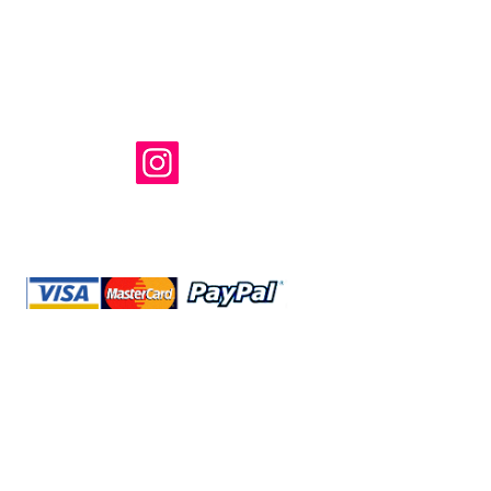
Shop Ma、
所有および運
のウェブサイ
たはその関連
@storeshopma.com
運送
返金について
サイトマ
プライバシー
規約と条件
22
ップ