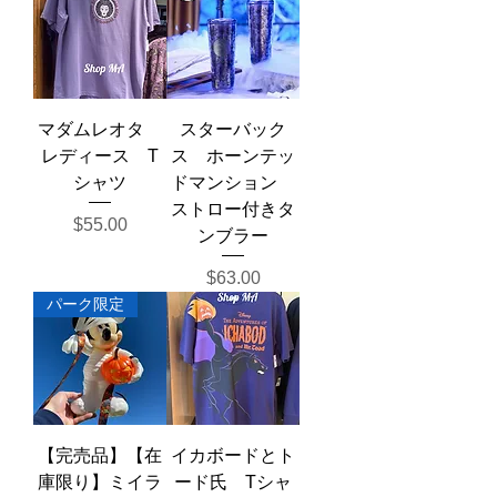
マダムレオタ
スターバック
レディース T
ス ホーンテッ
シャツ
ドマンション
ストロー付きタ
価格
$55.00
ンブラー
価格
$63.00
パーク限定
【完売品】【在
イカボードとト
庫限り】ミイラ
ード氏 Tシャ