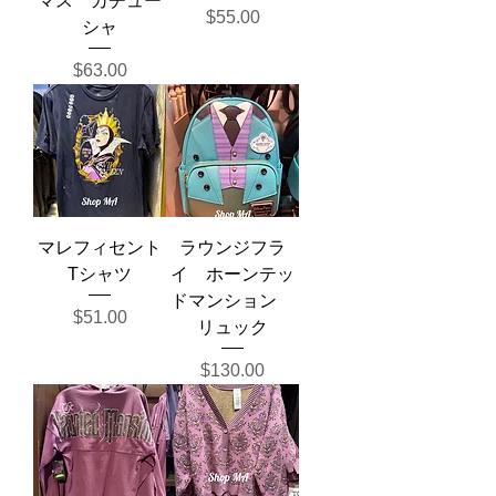
マス カチュー
価格
$55.00
シャ
価格
$63.00
マレフィセント
ラウンジフラ
Tシャツ
イ ホーンテッ
ドマンション
価格
$51.00
リュック
価格
$130.00