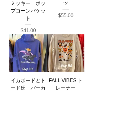
ミッキー ポッ
ツ
プコーンバケッ
価格
$55.00
ト
価格
$41.00
イカボードとト
FALL VIBES ト
ード氏 パーカ
レーナー
ー
価格
$76.00
価格
$114.00