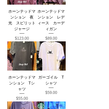
ホーンテッドマ
ホーンテッドマ
ンション 夜
ンション レデ
光 スピリット
ィース カーデ
ジャージ
ィガン
価格
価格
$123.00
$89.00
ホーンテッドマ
ガーゴイル T
ンション Tシ
シャツ
ャツ
価格
$59.00
価格
$55.00