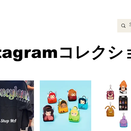
adbands
Sweatshirts
Bags
Womens Clothing
A
stagramコレク