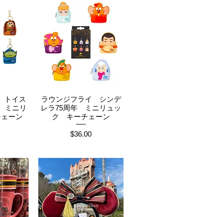
 トイス
ラウンジフライ シンデ
ュー
クイックビュー
 ミニリ
レラ75周年 ミニリュッ
チェーン
ク キーチェーン
価格
$36.00