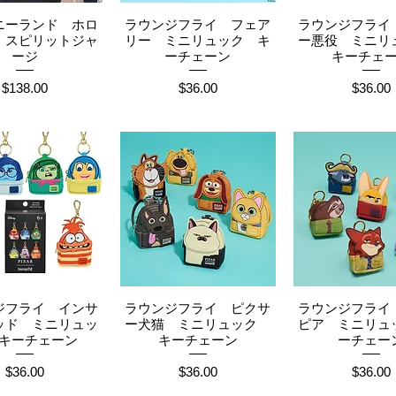
ニーランド ホロ
ラウンジフライ フェア
ラウンジフライ
イックビュー
クイックビュー
クイックビ
 スピリットジャ
リー ミニリュック キ
ー悪役 ミニ
ージ
ーチェーン
キーチェ
価格
価格
価格
$138.00
$36.00
$36.00
ジフライ インサ
ラウンジフライ ピクサ
ラウンジフライ
イックビュー
クイックビュー
クイックビ
ッド ミニリュッ
ー犬猫 ミニリュック
ピア ミニリュ
キーチェーン
キーチェーン
ーチェー
価格
価格
価格
$36.00
$36.00
$36.00