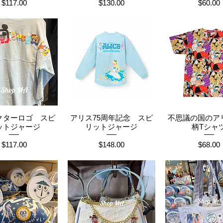
価格
価格
価格
$117.00
$130.00
$60.00
クターロゴ スピ
アリス75周年記念 スピ
不思議の国のア
イックビュー
クイックビュー
クイックビ
ットジャージ
リットジャージ
柄Tシャ
価格
価格
価格
$117.00
$148.00
$68.00