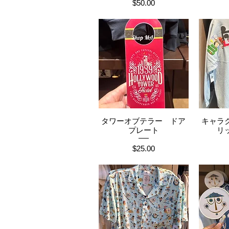
価格
$50.00
タワーオブテラー ドア
キャラ
クイックビュー
ク
プレート
リ
価格
$25.00