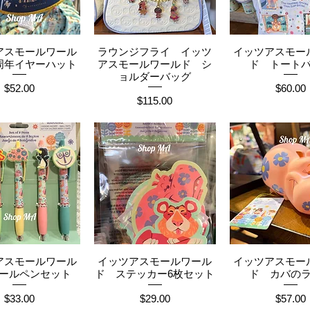
アスモールワール
ラウンジフライ イッツ
イッツアスモー
イックビュー
クイックビュー
クイックビ
0周年イヤーハット
アスモールワールド シ
ド トート
ョルダーバッグ
価格
価格
$52.00
$60.00
価格
$115.00
アスモールワール
イッツアスモールワール
イッツアスモー
イックビュー
クイックビュー
クイックビ
ールペンセット
ド ステッカー6枚セット
ド カバの
価格
価格
価格
$33.00
$29.00
$57.00