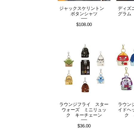
ジャックスケリントン
ディズ
クイックビュー
ク
ボタンシャツ
グラム
価格
$108.00
ラウンジフライ スター
ラウン
クイックビュー
ク
ウォーズ ミニリュッ
イドヘ
ク キーチェーン
ク 
価格
$36.00