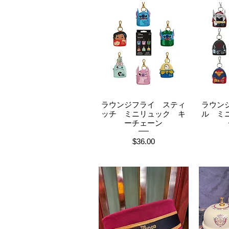
ラウンジフライ スティ
ラウン
クイックビュー
ク
ッチ ミニリュック キ
ル ミ
ーチェーン
価格
$36.00