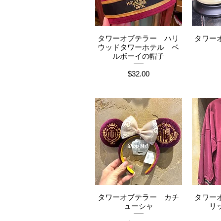
タワーオブテラー ハリ
タワー
クイックビュー
ク
ウッドタワーホテル ベ
ルボーイの帽子
価格
$32.00
タワーオブテラー カチ
タワー
クイックビュー
ク
ューシャ
リ