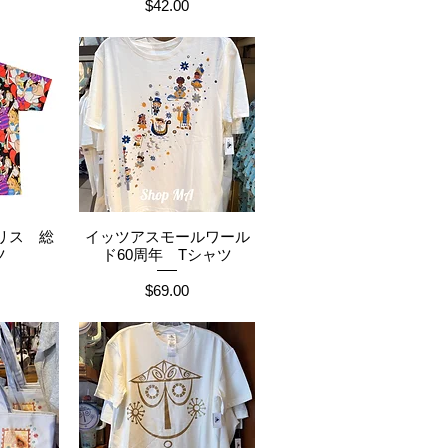
価格
$42.00
リス 総
イッツアスモールワール
ュー
クイックビュー
ツ
ド60周年 Tシャツ
価格
$69.00