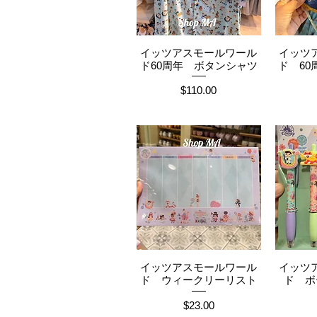
イッツアスモールワール
イッツ
クイックビュー
ク
ド60周年 ボタンシャツ
ド 6
価格
$110.00
イッツアスモールワール
イッツ
クイックビュー
ク
ド ウィークリーリスト
ド ボ
価格
$23.00