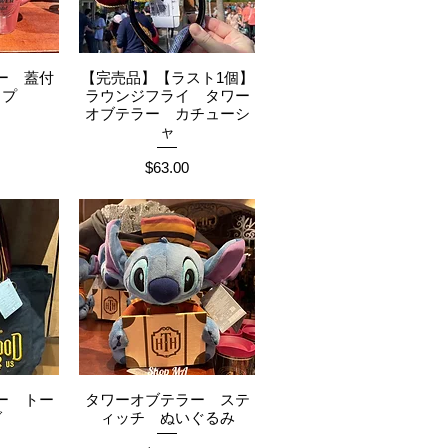
ー 蓋付
【完売品】【ラスト1個】
ュー
クイックビュー
ップ
ラウンジフライ タワー
オブテラー カチューシ
ャ
価格
$63.00
ー トー
タワーオブテラー ステ
ュー
クイックビュー
グ
ィッチ ぬいぐるみ