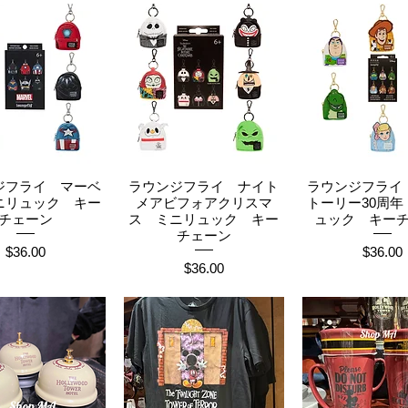
ジフライ マーベ
ラウンジフライ ナイト
ラウンジフライ
イックビュー
クイックビュー
クイックビ
ニリュック キー
メアビフォアクリスマ
トーリー30周年
チェーン
ス ミニリュック キー
ュック キー
チェーン
価格
価格
$36.00
$36.00
価格
$36.00