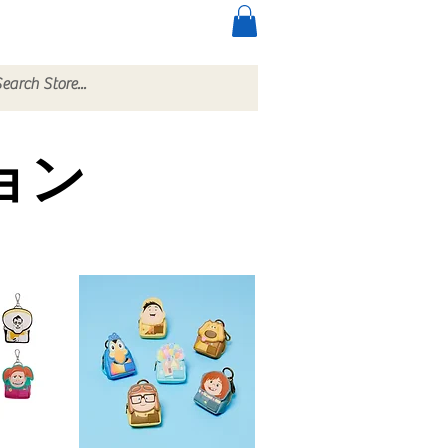
ccessories
More
ション