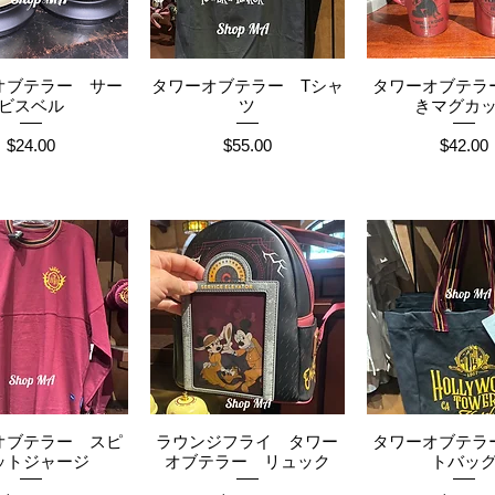
オブテラー サー
タワーオブテラー Tシャ
タワーオブテラ
イックビュー
クイックビュー
クイックビ
ビスベル
ツ
きマグカ
価格
価格
価格
$24.00
$55.00
$42.00
オブテラー スピ
ラウンジフライ タワー
タワーオブテラ
イックビュー
クイックビュー
クイックビ
ットジャージ
オブテラー リュック
トバッ