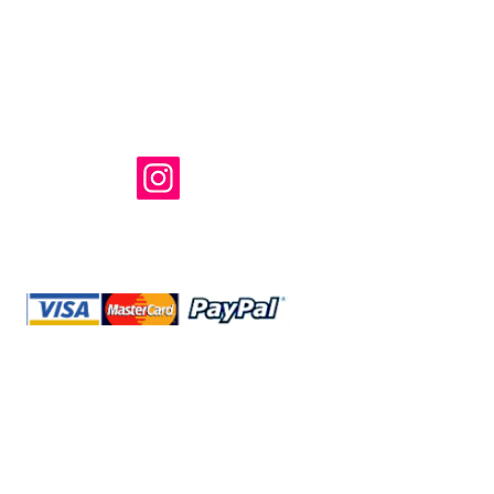
Shop Ma、
所有および運
のウェブサイ
たはその関連
@storeshopma.com
運送
返金について
サイトマ
プライバシー
規約と条件
22