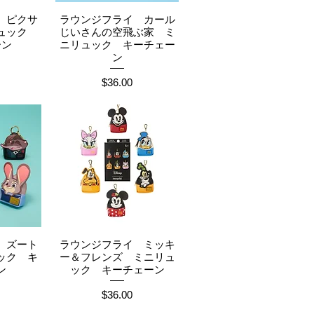
 ピクサ
ラウンジフライ カール
ュー
クイックビュー
リュック
じいさんの空飛ぶ家 ミ
ーン
ニリュック キーチェー
ン
価格
$36.00
 ズート
ラウンジフライ ミッキ
ュー
クイックビュー
ック キ
ー＆フレンズ ミニリュ
ン
ック キーチェーン
価格
$36.00