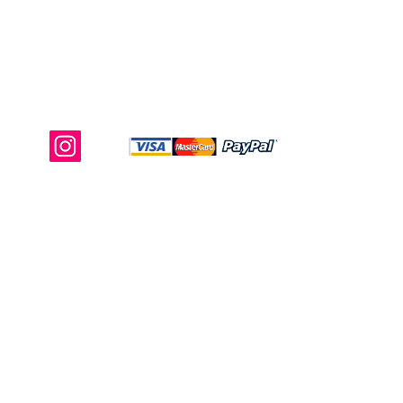
Shop Ma、DBA、およびこのWebサイ
トは、独立して所有および運営されてい
ます。ショップMAおよびこのウェブサ
イトは、ウォルトディズニーカンパニー
またはその関連会社、子会社、または被
指名人とはいかなる関係もありません。
返品と交換
運送
お問い合わ
せ
サイトマッ
プ
プライバシー
規約と条件
222 N パシフィック コースト ハイ
ウェイ #2000、カリフォルニア州
エルセグンドー 90245