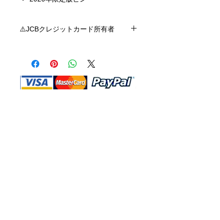
⚠️JCBクレジットカード所有者
ショップMAは現時点ではJCBクレジット
カードを受け付けていません。ご不便を
おかけして申し訳ありません。 Visa、
Mastercard、またはAmericanExpressを
ご利用いただけます。
Shop Ma、DBA、およびこのWebサイ
トは、独立して所有および運営されてい
ます。ショップMAおよびこのウェブサ
イトは、ウォルトディズニーカンパニー
またはその関連会社、子会社、または被
指名人とはいかなる関係もありません。
返品と交換
運送
お問い合わ