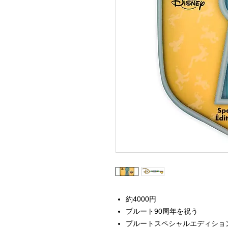
約4000円
プルート90周年を祝う
プルートスペシャルエディショ