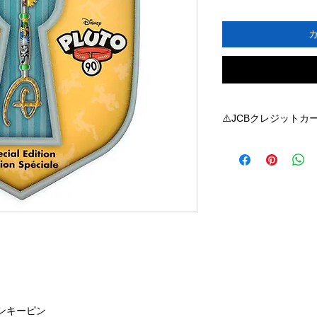
⚠️JCBクレジットカ
ショップMAは現時点
ていません。ご不便をお
Mastercard、またはA
す。
ンキーピン