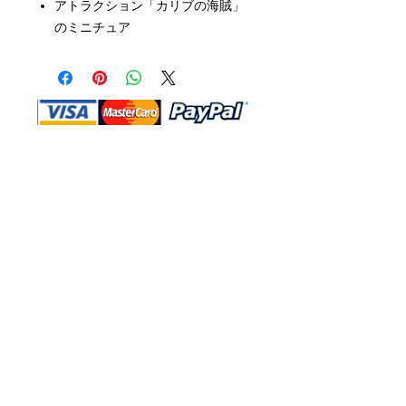
アトラクション「カリブの海賊」
のミニチュア
Shop Ma、DBA、およびこのWebサイ
トは、独立して所有および運営されてい
ます。ショップMAおよびこのウェブサ
イトは、ウォルトディズニーカンパニー
またはその関連会社、子会社、または被
指名人とはいかなる関係もありません。
返品と交換
運送
お問い合わ
せ
サイトマッ