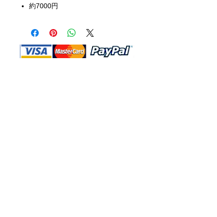
約7000円
Shop Ma、DBA、およびこのWebサイ
トは、独立して所有および運営されてい
ます。ショップMAおよびこのウェブサ
イトは、ウォルトディズニーカンパニー
またはその関連会社、子会社、または被
指名人とはいかなる関係もありません。
返品と交換
運送
お問い合わ
せ
サイトマッ
プ