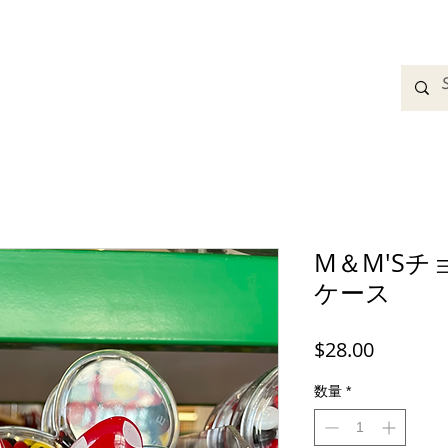
adbands
Sweatshirts
Bags
Womens Clothing
A
M＆M'S
ケース
価
$28.00
格
数量
*