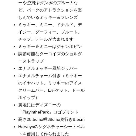
ーや
空飛ぶダンボのプルート
な
ど、パークのアトラクションを楽
しんでいるミッキー＆フレンズ
ミッキー、ミニー、ドナルド、デ
イジー、グーフィー、プルート、
チップ、デールが含まれます
ミッキー＆ミニーはジャンボピン
調節可能なターコイズのショルダ
ーストラップ
エナメルミッキー風船ジッパー
エナメルチャーム付き（ミッキー
のイヤハット、ミッキーのアイス
クリームバー、Eチケット、ドール
ホイップ）
裏地にはディズニーの
「PlayinthePark」ロゴプリント
高さ28.5cmx幅38cmx奥行き9.5cm
Harveysのシグネチャーシートベル
トを使用して作られました