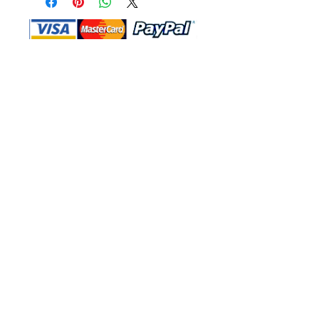
Shop Ma、DBA、およびこのWebサイ
トは、独立して所有および運営されてい
ます。ショップMAおよびこのウェブサ
イトは、ウォルトディズニーカンパニー
またはその関連会社、子会社、または被
指名人とはいかなる関係もありません。
返品と交換
運送
お問い合わ
せ
サイトマッ
プ
プライバシー
規約と条件