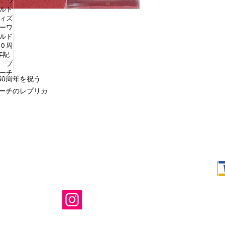
50周年を祝う
ローチのレプリカ
Shop Ma、
所有および運
のウェブサイ