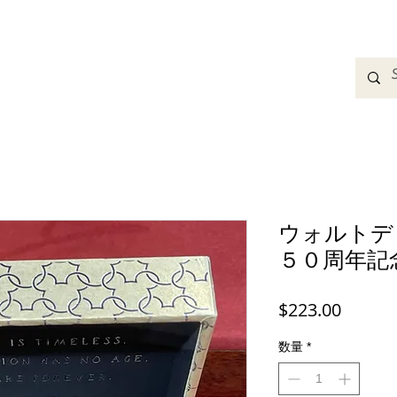
adbands
Sweatshirts
Bags
Womens Clothing
A
ウォルトデ
５０周年記
価
$223.00
格
数量
*