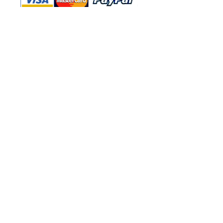
Shop Ma、DBA、およびこのWebサイ
トは、独立して所有および運営されてい
ます。ショップMAおよびこのウェブサ
イトは、ウォルトディズニーカンパニー
またはその関連会社、子会社、または被
指名人とはいかなる関係もありません。
返品と交換
運送
お問い合わ
せ
サイトマッ
プ
プライバシー
規約と条件
222 N パシフィック コースト ハイ
ウェイ #2000、カリフォルニア州