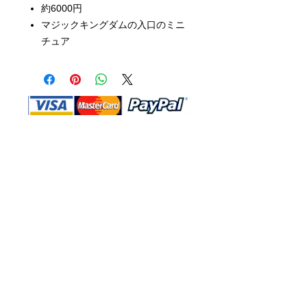
約6000円
マジックキングダムの入口のミニ
チュア
Shop Ma、DBA、およびこのWebサイ
トは、独立して所有および運営されてい
ます。ショップMAおよびこのウェブサ
イトは、ウォルトディズニーカンパニー
またはその関連会社、子会社、または被
指名人とはいかなる関係もありません。
返品と交換
運送
お問い合わ
せ