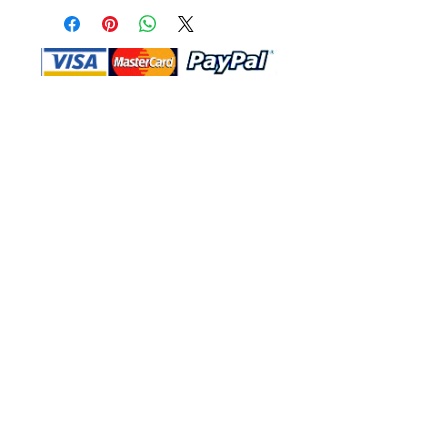
Shop Ma、DBA、およびこのWebサイ
トは、独立して所有および運営されてい
ます。ショップMAおよびこのウェブサ
イトは、ウォルトディズニーカンパニー
またはその関連会社、子会社、または被
指名人とはいかなる関係もありません。
返品と交換
運送
お問い合わ
せ
サイトマッ
プ
プライバシー