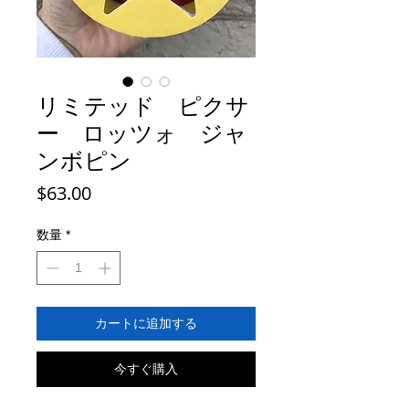
リミテッド ピクサ
ー ロッツォ ジャ
ンボピン
価
$63.00
格
数量
*
カートに追加する
今すぐ購入