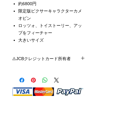
約6800円
限定版ピクサーキャラクターカメ
オピン
ロッツォ、トイストーリー、アッ
プをフィーチャー
大きいサイズ
⚠️JCBクレジットカード所有者
ショップMAは現時点ではJCBクレジット
カードを受け付けていません。ご不便を
おかけして申し訳ありません。 Visa、
Mastercard、またはAmericanExpressを
ご利用いただけます。
Shop Ma、DBA、およびこのWebサイ
トは、独立して所有および運営されてい
ます。ショップMAおよびこのウェブサ
イトは、ウォルトディズニーカンパニー
またはその関連会社、子会社、または被
指名人とはいかなる関係もありません。