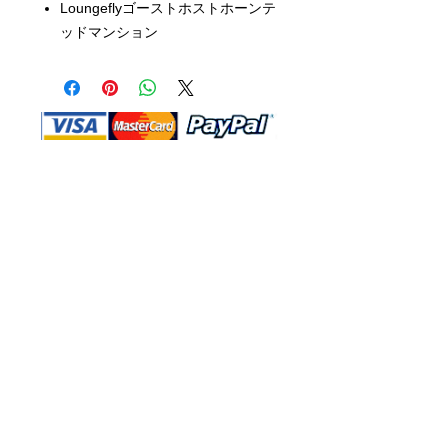
Loungeflyゴーストホストホーンテ
ッドマンション
Shop Ma、DBA、およびこのWebサイ
トは、独立して所有および運営されてい
ます。ショップMAおよびこのウェブサ
イトは、ウォルトディズニーカンパニー
またはその関連会社、子会社、または被
指名人とはいかなる関係もありません。
返品と交換
運送
お問い合わ
せ
サイトマッ