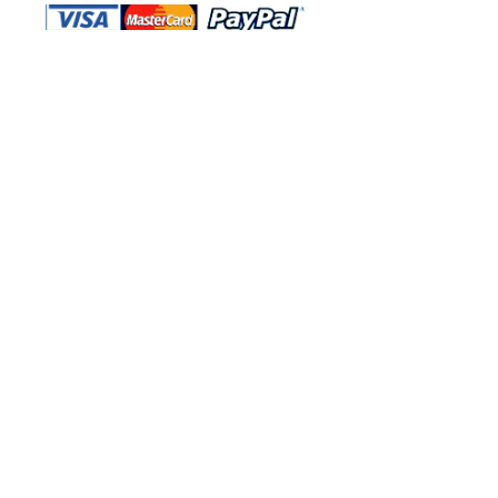
Shop Ma、DBA、およびこのWebサイ
トは、独立して所有および運営されてい
ます。ショップMAおよびこのウェブサ
イトは、ウォルトディズニーカンパニー
またはその関連会社、子会社、または被
指名人とはいかなる関係もありません。
返品と交換
運送
お問い合わ
せ
サイトマッ
プ
プライバシー
規約と条件
222 N パシフィック コースト ハイ