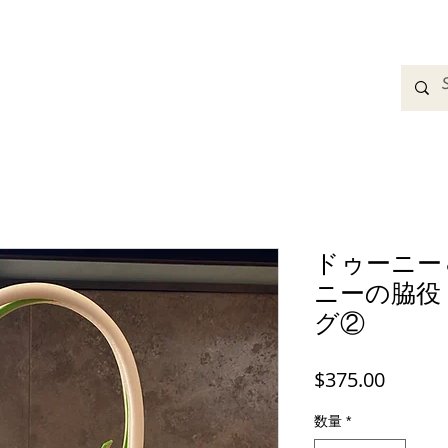
adbands
Sweatshirts
Bags
Womens Clothing
A
ドゥーニー
ニーの脇役
グ②
価
$375.00
格
数量
*