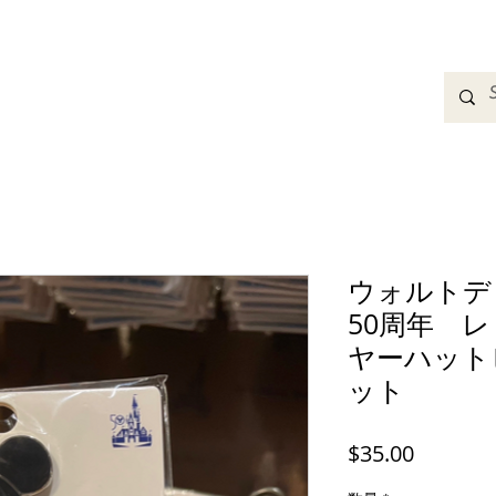
adbands
Sweatshirts
Bags
Womens Clothing
A
ウォルトデ
50周年 
ヤーハット
ット
価
$35.00
格