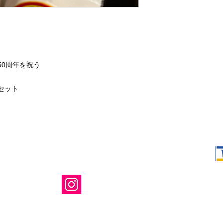
50周年を祝う
セット
Shop Ma、
所有および運
のウェブサイ
たはその関連