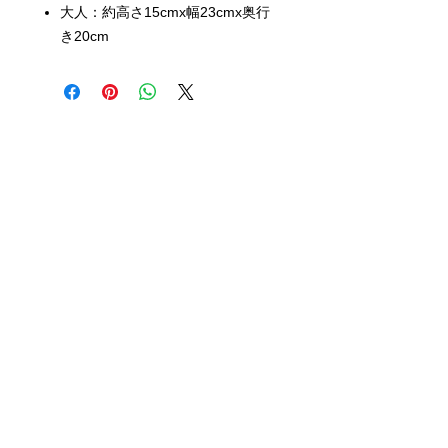
大人：約高さ15cmx幅23cmx奥行
き20cm
Shop Ma、DBA、およびこのWebサイ
トは、独立して所有および運営されてい
ます。ショップMAおよびこのウェブサ
イトは、ウォルトディズニーカンパニー
またはその関連会社、子会社、または被
指名人とはいかなる関係もありません。
返品と交換
運送
お問い合わ
せ
サイトマッ