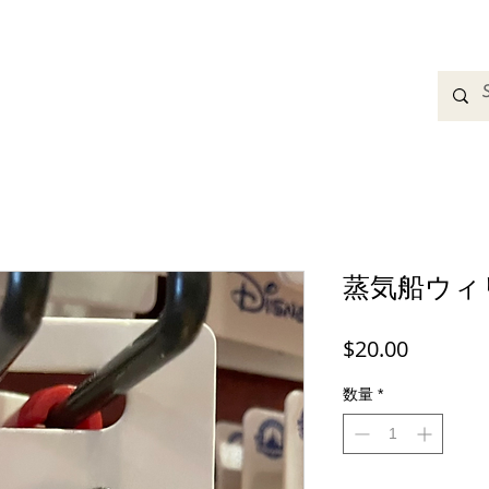
adbands
Sweatshirts
Bags
Womens Clothing
A
蒸気船ウィ
価
$20.00
格
数量
*