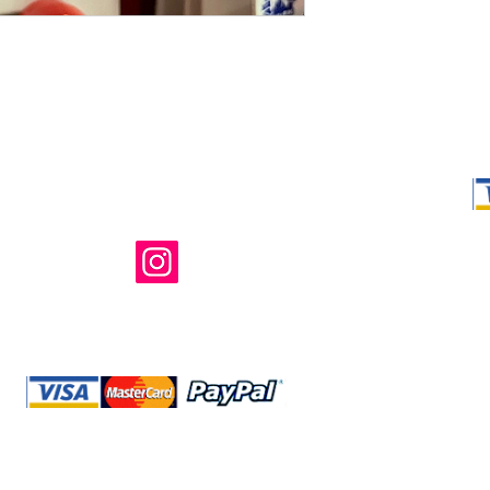
Shop Ma、
所有および運
のウェブサイ
たはその関連