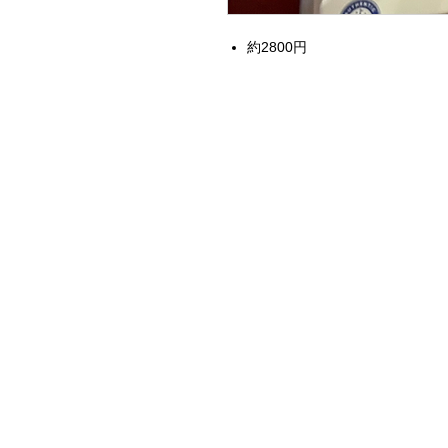
約2800円
Home
Instagram Collection
Halloween
Headbands
Sweatshirts
Bags
50th Anniversary
Womens Clothing
Accessories
Starbucks x Disney
Drinkware
Home & Decor
Jewelry
Electronics