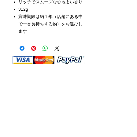
リッチでスムーズな心地よい香り
312g
賞味期限は約１年（店舗にある中
で一番長持ちする物）をお選びし
ます
Shop Ma、DBA、およびこのWebサイ
トは、独立して所有および運営されてい
ます。ショップMAおよびこのウェブサ
イトは、ウォルトディズニーカンパニー
またはその関連会社、子会社、または被
指名人とはいかなる関係もありません。
返品と交換