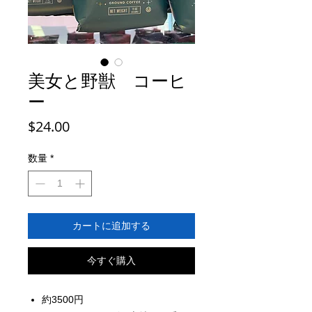
美女と野獣 コーヒ
ー
価
$24.00
格
数量
*
カートに追加する
今すぐ購入
約3500円