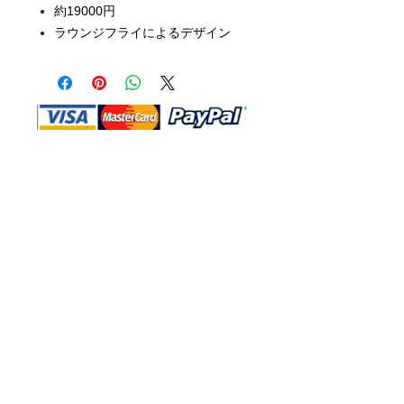
約19000円
ラウンジフライによるデザイン
Shop Ma、DBA、およびこのWebサイ
トは、独立して所有および運営されてい
ます。ショップMAおよびこのウェブサ
イトは、ウォルトディズニーカンパニー
またはその関連会社、子会社、または被
指名人とはいかなる関係もありません。
返品と交換
運送
お問い合わ
せ
サイトマッ