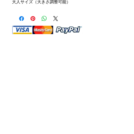
大人サイズ（大きさ調整可能）
Shop Ma、DBA、およびこのWebサイ
トは、独立して所有および運営されてい
ます。ショップMAおよびこのウェブサ
イトは、ウォルトディズニーカンパニー
またはその関連会社、子会社、または被
指名人とはいかなる関係もありません。
返品と交換
運送
お問い合わ
せ
サイトマッ
プ