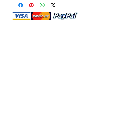
Shop Ma、DBA、およびこのWebサイ
トは、独立して所有および運営されてい
ます。ショップMAおよびこのウェブサ
イトは、ウォルトディズニーカンパニー
またはその関連会社、子会社、または被
指名人とはいかなる関係もありません。
返品と交換
運送
お問い合わ
せ
サイトマッ
プ
プライバシー
規約と条件