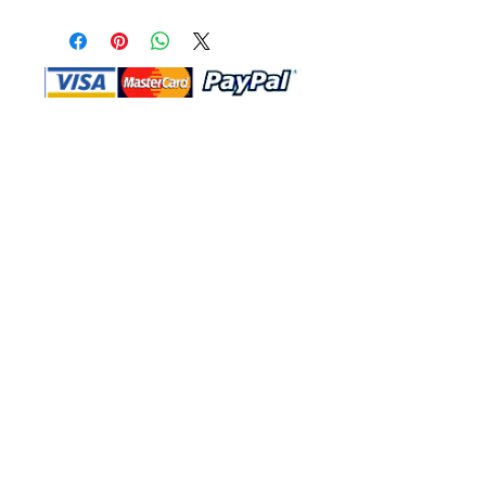
Shop Ma、DBA、およびこのWebサイ
トは、独立して所有および運営されてい
ます。ショップMAおよびこのウェブサ
イトは、ウォルトディズニーカンパニー
またはその関連会社、子会社、または被
指名人とはいかなる関係もありません。
返品と交換
運送
お問い合わ
せ
サイトマッ
プ
プライバシー