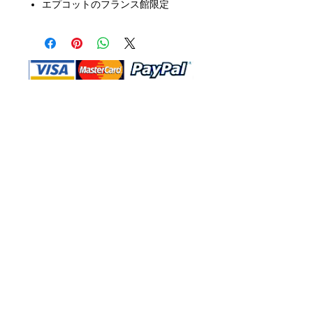
エプコットのフランス館限定
Shop Ma、DBA、およびこのWebサイ
トは、独立して所有および運営されてい
ます。ショップMAおよびこのウェブサ
イトは、ウォルトディズニーカンパニー
またはその関連会社、子会社、または被
指名人とはいかなる関係もありません。
返品と交換
運送
お問い合わ
せ
サイトマッ
プ