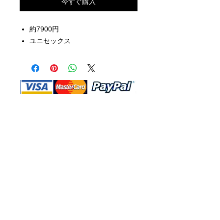
今すぐ購入
約7900円
ユニセックス
Shop Ma、DBA、およびこのWebサイ
トは、独立して所有および運営されてい
ます。ショップMAおよびこのウェブサ
イトは、ウォルトディズニーカンパニー
またはその関連会社、子会社、または被
指名人とはいかなる関係もありません。
返品と交換
運送
お問い合わ