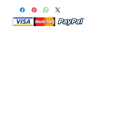
Shop Ma、DBA、およびこのWebサイ
トは、独立して所有および運営されてい
ます。ショップMAおよびこのウェブサ
イトは、ウォルトディズニーカンパニー
またはその関連会社、子会社、または被
指名人とはいかなる関係もありません。
返品と交換
運送
お問い合わ
せ
サイトマッ
プ
プライバシー