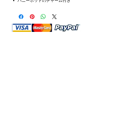
ハニーポットのチャーム付き
Shop Ma、DBA、およびこのWebサイ
トは、独立して所有および運営されてい
ます。ショップMAおよびこのウェブサ
イトは、ウォルトディズニーカンパニー
またはその関連会社、子会社、または被
指名人とはいかなる関係もありません。
返品と交換
運送
お問い合わ
せ
サイトマッ
プ