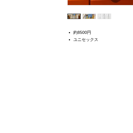
約8500円
ユニセックス
Home
Instagram Collection
Halloween
Headbands
Sweatshirts
Bags
50th Anniversary
Womens Clothing
Accessories