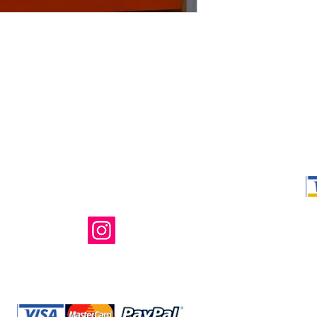
Shop Ma、
所有および運
のウェブサイ
たはその関連