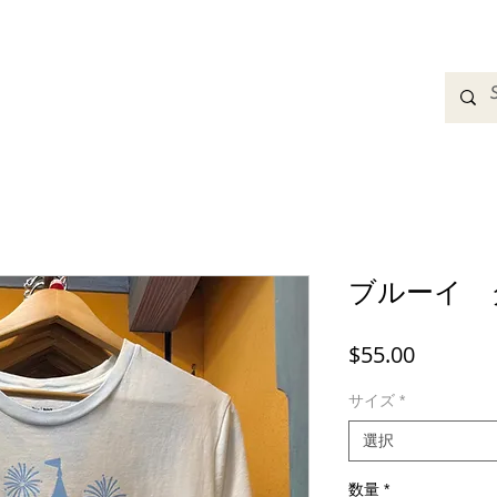
adbands
Sweatshirts
Bags
Womens Clothing
A
ブルーイ 
価
$55.00
格
サイズ
*
選択
数量
*