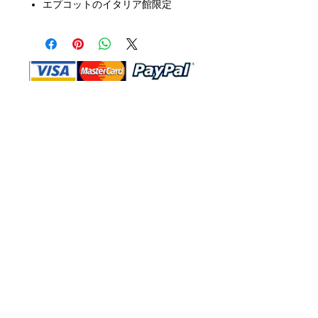
エプコットのイタリア館限定
Shop Ma、DBA、およびこのWebサイ
トは、独立して所有および運営されてい
ます。ショップMAおよびこのウェブサ
イトは、ウォルトディズニーカンパニー
またはその関連会社、子会社、または被
指名人とはいかなる関係もありません。
返品と交換
運送
お問い合わ
せ
サイトマッ
プ