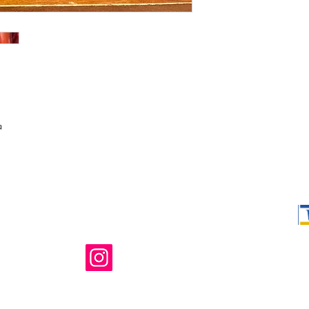
品
Shop Ma、
所有および運
のウェブサイ
たはその関連