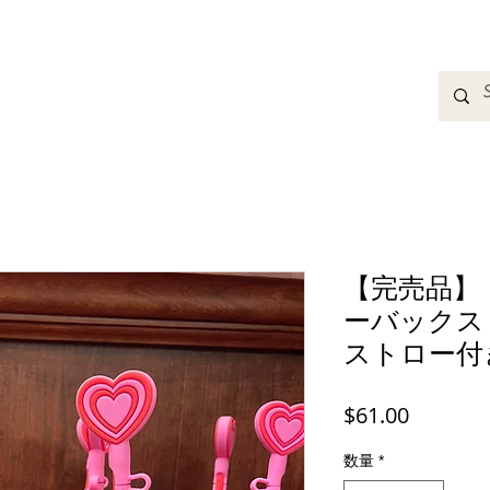
adbands
Sweatshirts
Bags
Womens Clothing
A
【完売品】
ーバック
ストロー付
価
$61.00
格
数量
*