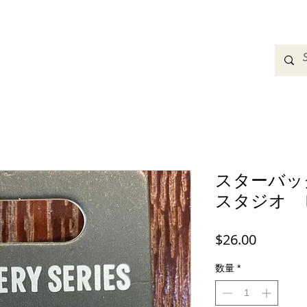
adbands
Sweatshirts
Bags
Womens Clothing
A
スターバッ
スタジオ 
価
$26.00
格
数量
*