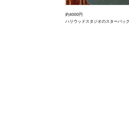
約4000円
ハリウッドスタジオのスターバッ
Home
Instagram Collection
Halloween
Headbands
Sweatshirts
Bags
50th Anniversary
Womens Clothing
Accessories
Starbucks x Disney
Drinkware
Home & Decor
Jewelry