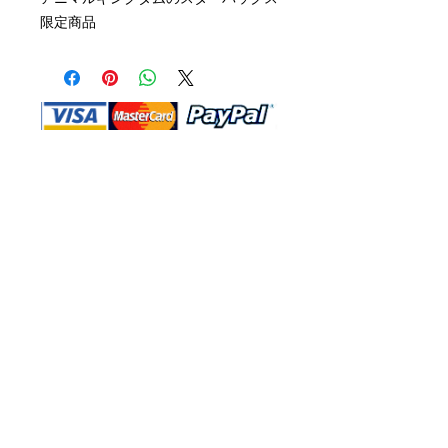
限定商品
Shop Ma、DBA、およびこのWebサイ
トは、独立して所有および運営されてい
ます。ショップMAおよびこのウェブサ
イトは、ウォルトディズニーカンパニー
またはその関連会社、子会社、または被
指名人とはいかなる関係もありません。
返品と交換
運送
お問い合わ
せ
サイトマッ
プ