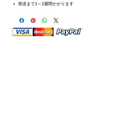
発送まで1～2週間かかります
Shop Ma、DBA、およびこのWebサイ
トは、独立して所有および運営されてい
ます。ショップMAおよびこのウェブサ
イトは、ウォルトディズニーカンパニー
またはその関連会社、子会社、または被
指名人とはいかなる関係もありません。
返品と交換
運送
お問い合わ
せ
サイトマッ
プ