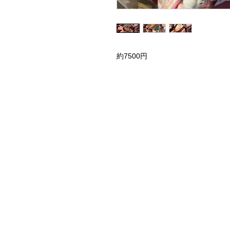
約7500円
Home
Instagram Collection
Halloween
Headbands
Sweatshirts
Bags
50th Anniversary
Womens Clothing
Accessories
Starbucks x Disney
Drinkware