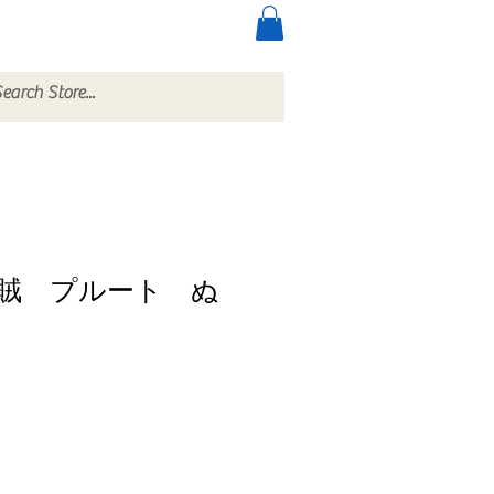
ccessories
More
賊 プルート ぬ