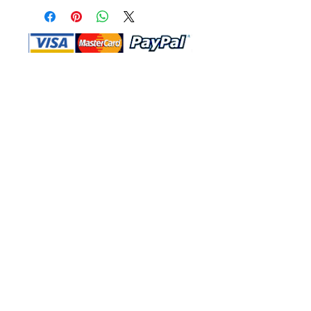
Shop Ma、DBA、およびこのWebサイ
トは、独立して所有および運営されてい
ます。ショップMAおよびこのウェブサ
イトは、ウォルトディズニーカンパニー
またはその関連会社、子会社、または被
指名人とはいかなる関係もありません。
返品と交換
運送
お問い合わ
せ
サイトマッ
プ
プライバシー