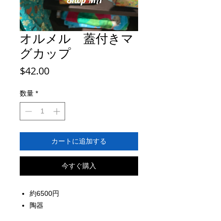
オルメル 蓋付きマ
グカップ
価
$42.00
格
数量
*
カートに追加する
今すぐ購入
約6500円
陶器