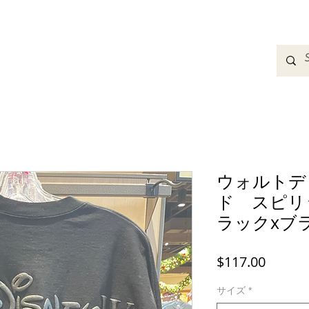
adbands
Sweatshirts
Bags
Womens Clothing
A
ウォルトデ
ド スピリ
ラックxブ
価
$117.00
格
サイズ
*