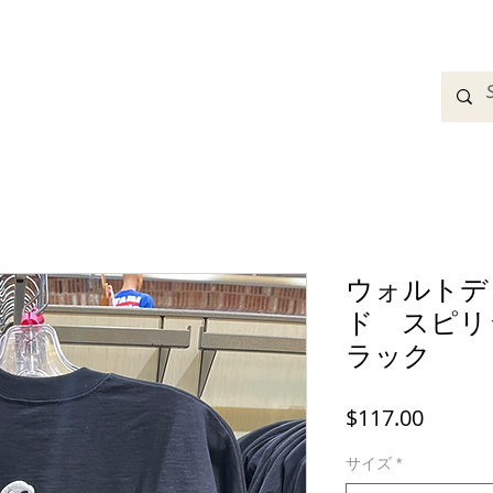
adbands
Sweatshirts
Bags
Womens Clothing
A
ウォルトデ
ド スピリ
ラック
価
$117.00
格
サイズ
*