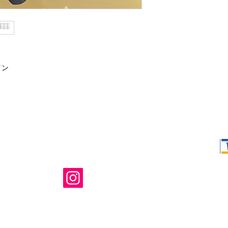
イン
Shop Ma、
所有および運
のウェブサイ
たはその関連