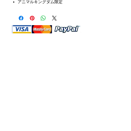
アニマルキングダム限定
Shop Ma、DBA、およびこのWebサイ
トは、独立して所有および運営されてい
ます。ショップMAおよびこのウェブサ
イトは、ウォルトディズニーカンパニー
またはその関連会社、子会社、または被
指名人とはいかなる関係もありません。
返品と交換
運送
お問い合わ
せ
サイトマッ
プ