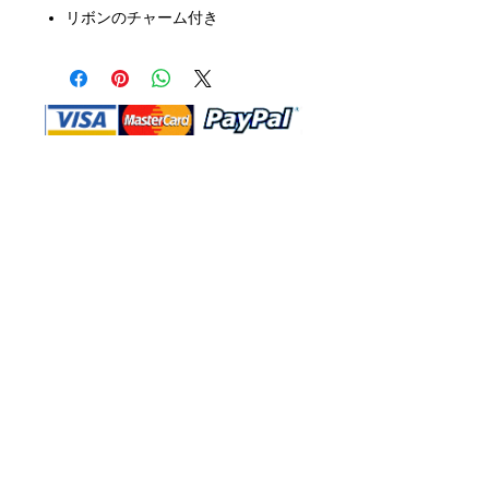
リボンのチャーム付き
Shop Ma、DBA、およびこのWebサイ
トは、独立して所有および運営されてい
ます。ショップMAおよびこのウェブサ
イトは、ウォルトディズニーカンパニー
またはその関連会社、子会社、または被
指名人とはいかなる関係もありません。
返品と交換
運送
お問い合わ
せ
サイトマッ
プ