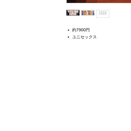
約7900円
ユニセックス
Home
Instagram Collection
Halloween
Headbands
Sweatshirts
Bags
50th Anniversary
Womens Clothing
Accessories
Starbucks x Disney