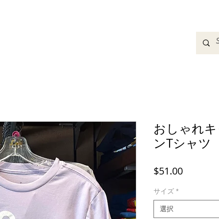
adbands
Sweatshirts
Bags
Womens Clothing
A
おしゃれキ
ンTシャツ
価
$51.00
格
サイズ
*
選択