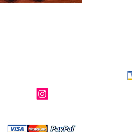
Shop Ma、
所有および運
のウェブサイ
たはその関連