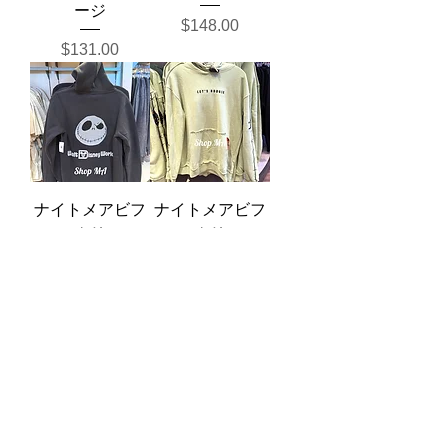
ージ
価格
$148.00
価格
$131.00
ナイトメアビフ
ナイトメアビフ
ォアクリスマ
ォアクリスマ
ス ラインスト
ス ウギーブギ
ーン パーカー
ー パーカー
価格
価格
$117.00
$105.00
Shop Ma、DBA、およびこのWebサイ
トは、独立して所有および運営されてい
ます。ショップMAおよびこのウェブサ
イトは、ウォルトディズニーカンパニー
またはその関連会社、子会社、または被
指名人とはいかなる関係もありません。