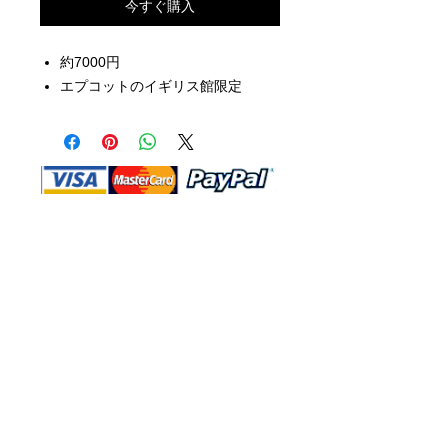
今すぐ購入
約7000円
エプコットのイギリス館限定
Shop Ma、DBA、およびこのWebサイ
トは、独立して所有および運営されてい
ます。ショップMAおよびこのウェブサ
イトは、ウォルトディズニーカンパニー
またはその関連会社、子会社、または被
指名人とはいかなる関係もありません。
返品と交換
運送
お問い合わ