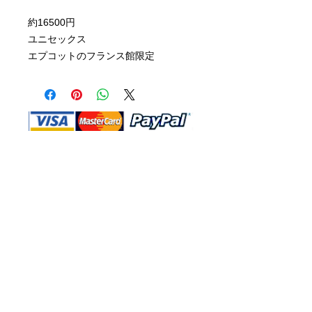
約16500円
ユニセックス
エプコットのフランス館限定
Shop Ma、DBA、およびこのWebサイ
トは、独立して所有および運営されてい
ます。ショップMAおよびこのウェブサ
イトは、ウォルトディズニーカンパニー
またはその関連会社、子会社、または被
指名人とはいかなる関係もありません。
返品と交換
運送
お問い合わ