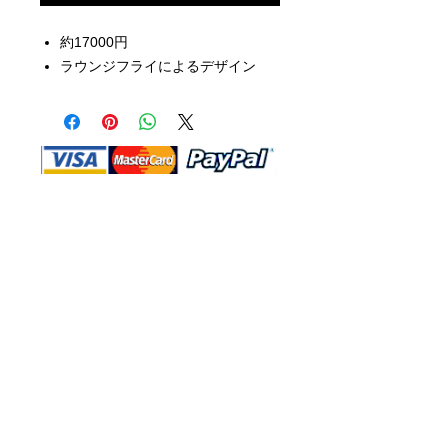
約17000円
ラウンジフライによるデザイン
Shop Ma、DBA、およびこのWebサイ
トは、独立して所有および運営されてい
ます。ショップMAおよびこのウェブサ
イトは、ウォルトディズニーカンパニー
またはその関連会社、子会社、または被
指名人とはいかなる関係もありません。
返品と交換
運送
お問い合わ
せ