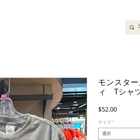
adbands
Sweatshirts
Bags
Womens Clothing
A
モンスター
ィ Tシャ
価
$52.00
格
サイズ
*
選択