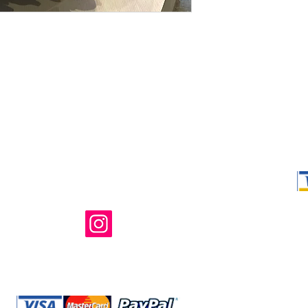
Shop Ma、
所有および運
のウェブサイ
たはその関連