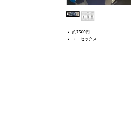
約7500円
ユニセックス
Home
Instagram Collection
Halloween
Headbands
Sweatshirts
Bags
50th Anniversary
Womens Clothing
Accessories